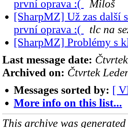
první oprava :(
Miloš
[SharpMZ] Už zas další 
první oprava :(
tlc na s
[SharpMZ] Problémy s k
Last message date:
Čtvrte
Archived on:
Čtvrtek Lede
Messages sorted by:
[ V
More info on this list...
This archive was generated