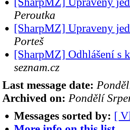
[SharpMZ] Upraveny je
Peroutka
[SharpMZ] Upraveny je
Porteš
[SharpMZ] Odhlášení s 
seznam.cz
Last message date:
Ponděl
Archived on:
Pondělí Srp
Messages sorted by:
[ V
More info on this list...