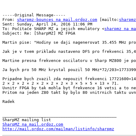
-----Original Message-----

From: 
sharpmz-bounces na mail.ordoz.com
 [mailto:
sharpmz
Sent: Sunday, April 24, 2016 11:06 PM

To: Počítače SHARP MZ a jejich emulátory <
sharpmz na ma
Subject: Re: [SharpMZ] MZ FPGA

Martin pise: "Hodiny se daji nagenerovat 35.455 MHz pro
Jak je v tvem prikladu nastaveno DFS pro frekvenci 35,4
Martine presna frekvence oscilatoru v Sharp MZ800 je po
Ja bych pro 50 MHz krystal pouzil 50 MHz*72/203=1773399
Pripadne bych zvazil zda nepouzit frekvenci 17721600=14
2 × 2 × 2 × 2 × 2 × 2 × 2 × 3 × 5 × 5 × 13 × 71.

Uvnitr FPGA by tak mohla byt frekvence 16 vetsi a to ne
Pritom na jeden Z80 takt by bylo 80 vnitrnich taktu uvn
Radek

_______________________________________________

SharpMZ na mail.ordoz.com
http://mail.ordoz.com/mailman/listinfo/sharpmz