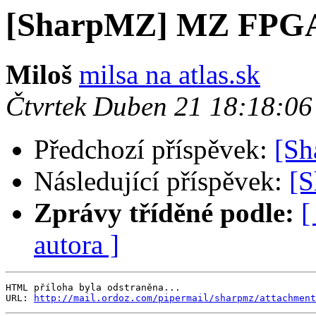
[SharpMZ] MZ FPG
Miloš
milsa na atlas.sk
Čtvrtek Duben 21 18:18:0
Předchozí příspěvek:
[S
Následující příspěvek:
[
Zprávy tříděné podle:
[
autora ]
HTML příloha byla odstraněna...

URL: 
http://mail.ordoz.com/pipermail/sharpmz/attachment