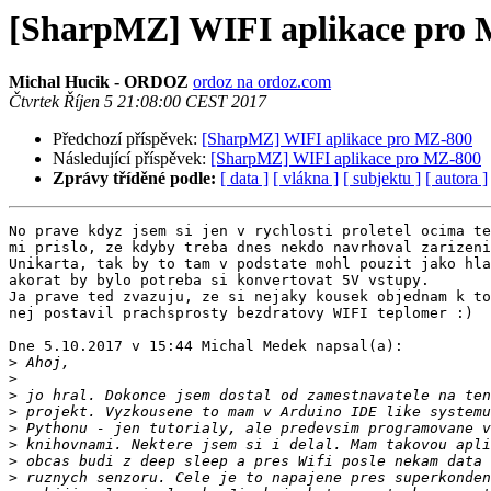
[SharpMZ] WIFI aplikace pro
Michal Hucik - ORDOZ
ordoz na ordoz.com
Čtvrtek Říjen 5 21:08:00 CEST 2017
Předchozí příspěvek:
[SharpMZ] WIFI aplikace pro MZ-800
Následující příspěvek:
[SharpMZ] WIFI aplikace pro MZ-800
Zprávy tříděné podle:
[ data ]
[ vlákna ]
[ subjektu ]
[ autora ]
No prave kdyz jsem si jen v rychlosti proletel ocima te
mi prislo, ze kdyby treba dnes nekdo navrhoval zarizeni
Unikarta, tak by to tam v podstate mohl pouzit jako hla
akorat by bylo potreba si konvertovat 5V vstupy.

Ja prave ted zvazuju, ze si nejaky kousek objednam k to
nej postavil prachsprosty bezdratovy WIFI teplomer :)

Dne 5.10.2017 v 15:44 Michal Medek napsal(a):

>
>
>
>
>
>
>
>