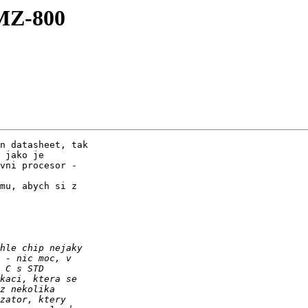
 MZ-800
n datasheet, tak 

 jako je 

vni procesor - 

mu, abych si z 
