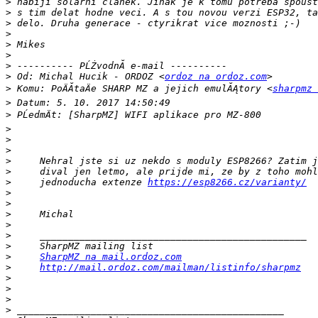
>
>
>
>
>
>
>
>
 Od: Michal Hucik - ORDOZ <
ordoz na ordoz.com
>
 Komu: PoÄĂ­taÄe SHARP MZ a jejich emulĂĄtory <
sharpmz 
>
>
>
>
>
>
>
>
     jednoducha extenze 
https://esp8266.cz/varianty/
>
>
>
>
>
>
>
SharpMZ na mail.ordoz.com
>
http://mail.ordoz.com/mailman/listinfo/sharpmz
>
>
>
>