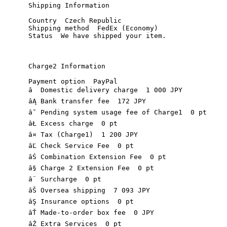
      Shipping Information 

      Country  Czech Republic 

      Shipping method  FedEx (Economy) 

      Status  We have shipped your item. 

      Charge2 Information 

      Payment option  PayPal 

      â  Domestic delivery charge  1 000 JPY 

      âĄ Bank transfer fee  172 JPY 

      â˘ Pending system usage fee of Charge1  0 pt 

      âŁ Excess charge  0 pt 

      â¤ Tax (Charge1)  1 200 JPY 

      âĽ Check Service Fee  0 pt 

      âŚ Combination Extension Fee  0 pt 

      â§ Charge 2 Extension Fee  0 pt 

      â¨ Surcharge  0 pt 

      âŠ Oversea shipping  7 093 JPY 

      âŞ Insurance options  0 pt 

      âŤ Made-to-order box fee  0 JPY 

      âŹ Extra Services  0 pt 
