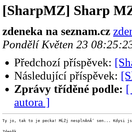
[SharpMZ] Sharp M
zdeneka na seznam.cz
zde
Pondělí Květen 23 08:25:
Předchozí příspěvek:
[Sh
Následující příspěvek:
[
Zprávy tříděné podle:
[
autora ]
Ty jo, tak to je pecka! MĹŻj nesplnÄnĂ˝ sen... Kdysi jse
ZdenÄk
