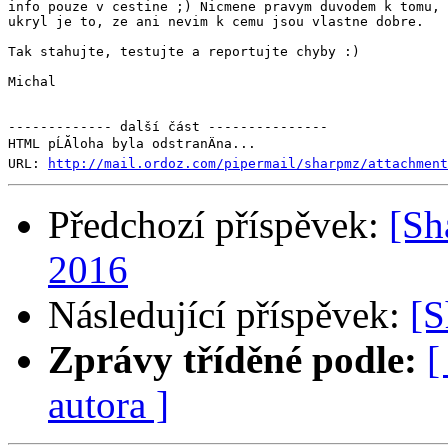
info pouze v cestine ;) Nicmene pravym duvodem k tomu, 
ukryl je to, ze ani nevim k cemu jsou vlastne dobre.

Tak stahujte, testujte a reportujte chyby :)

Michal

------------- další část ---------------

HTML pĹĂ­loha byla odstranÄna...

URL: 
http://mail.ordoz.com/pipermail/sharpmz/attachment
Předchozí příspěvek:
[Sh
2016
Následující příspěvek:
[S
Zprávy tříděné podle:
[
autora ]