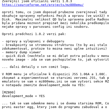
https://sourceforge.net/projects/mz800emu/
oproti tomu, co jsem doposud prubezne zverejnoval tady 
obsahuje opraveny nefunkcni Pezik a opravu (ve win32) n
Disk.  Maximalni velikost QD byla upravena podle Radkov
byla pridana moznost prepinat mezi nekolika predkompilo
nejake opravy v parsovani config ini souboru.

Oproti predchozi 1.0.2 verzi pak:

- opravy a vylepseni v debuggeru

- breakpointy se stromovou strukturou (to by asi stalo 
zdokumentovat, protoze to mozna neni uplne intuitivni)

- memory dump viewer

- quick disk (nechtelo se mi delat extra polozku v menu
noveho image - zda se vam pochopitelne to, jak vytvorit
... dalsi detaily v svn comit logu.

V ROM menu je oficialne k dispozici JSS 1.06A a 1.08C. 
zkoumat a experimentovat se starsimi verzemi JSS, tak p
emulatoru se vam v mz800emu.ini se vam vytvori sekce MZ
v notepadu zmenite development_mode na YES:

[MZ800]

development_mode = YES

... tak se vam odemkne menu i se dvema starsima ROM, Co
prvni easter egg, ktery jsem do programu zabudoval a o 