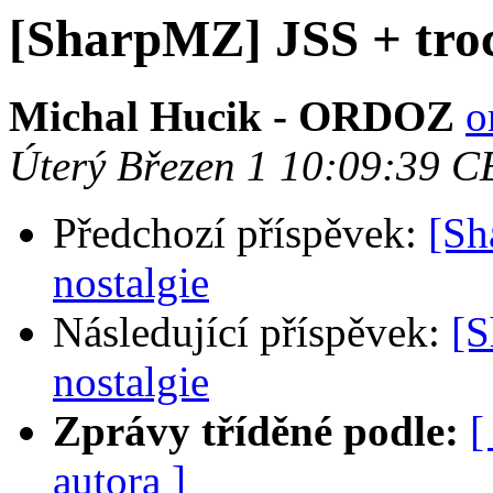
[SharpMZ] JSS + troc
Michal Hucik - ORDOZ
o
Úterý Březen 1 10:09:39 C
Předchozí příspěvek:
[Sh
nostalgie
Následující příspěvek:
[S
nostalgie
Zprávy tříděné podle:
[
autora ]