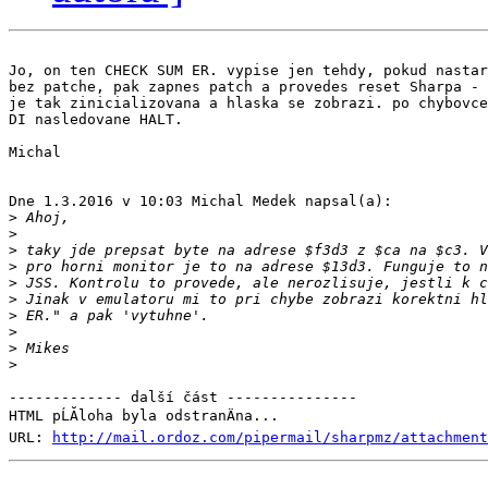
Jo, on ten CHECK SUM ER. vypise jen tehdy, pokud nastar
bez patche, pak zapnes patch a provedes reset Sharpa - 
je tak zinicializovana a hlaska se zobrazi. po chybovce
DI nasledovane HALT.

Michal

Dne 1.3.2016 v 10:03 Michal Medek napsal(a):

>
>
>
>
>
>
>
>
>
>
------------- další část ---------------

HTML pĹĂ­loha byla odstranÄna...

URL: 
http://mail.ordoz.com/pipermail/sharpmz/attachment