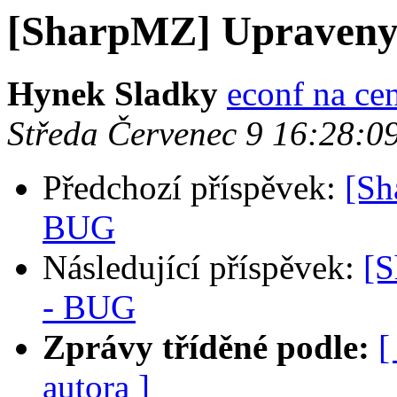
[SharpMZ] Upraven
Hynek Sladky
econf na ce
Středa Červenec 9 16:28:
Předchozí příspěvek:
[Sh
BUG
Následující příspěvek:
[
- BUG
Zprávy tříděné podle:
[
autora ]