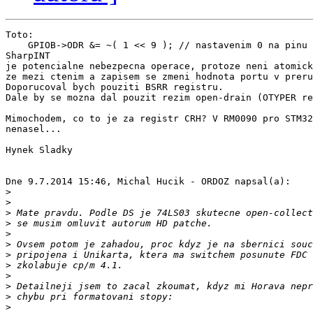
Toto:

    GPIOB->ODR &= ~( 1 << 9 ); // nastavenim 0 na pinu 
SharpINT

je potencialne nebezpecna operace, protoze neni atomick
ze mezi ctenim a zapisem se zmeni hodnota portu v preru
Doporucoval bych pouziti BSRR registru.

Dale by se mozna dal pouzit rezim open-drain (OTYPER re
Mimochodem, co to je za registr CRH? V RM0090 pro STM32
nenasel...

Hynek Sladky

Dne 9.7.2014 15:46, Michal Hucik - ORDOZ napsal(a):

>
>
>
>
>
>
>
>
>
>
>
>