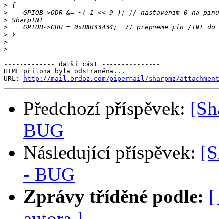
>
>
>
>
>
>
>
------------- další část ---------------

HTML příloha byla odstraněna...

URL: 
http://mail.ordoz.com/pipermail/sharpmz/attachment
Předchozí příspěvek:
[Sh
BUG
Následující příspěvek:
[
- BUG
Zprávy tříděné podle:
[
autora ]