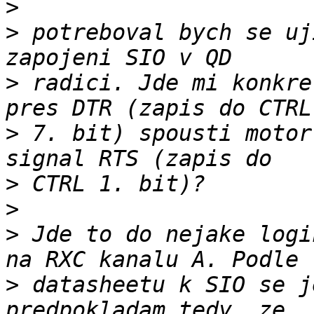
>
>
 potreboval bych se uj
>
 radici. Jde mi konkre
>
 7. bit) spousti motor
>
>
>
 Jde to do nejake logi
>
 datasheetu k SIO se j