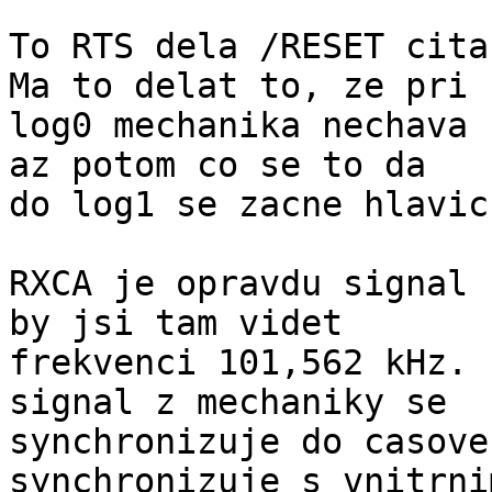
To RTS dela /RESET cita
Ma to delat to, ze pri 

log0 mechanika nechava 
az potom co se to da 

do log1 se zacne hlavic
RXCA je opravdu signal 
by jsi tam videt 

frekvenci 101,562 kHz. 
signal z mechaniky se 

synchronizuje do casove
synchronizuje s vnitrnim