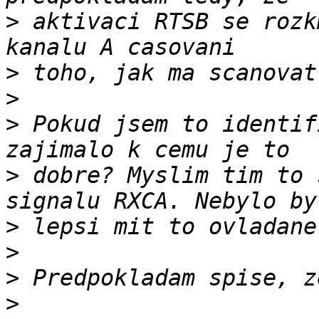
>
 aktivaci RTSB se rozk
>
>
>
 Pokud jsem to identif
>
 dobre? Myslim tim to 
>
>
>
>