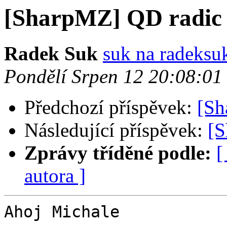
[SharpMZ] QD radic
Radek Suk
suk na radeksu
Pondělí Srpen 12 20:08:0
Předchozí příspěvek:
[Sh
Následující příspěvek:
[S
Zprávy tříděné podle:
[
autora ]
Ahoj Michale
