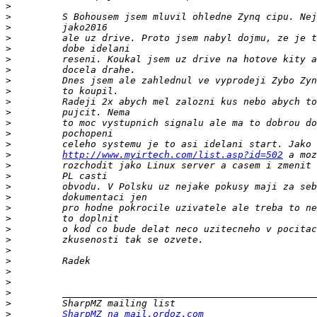
>
>
>
>
>
>
>
>
>
>
>
>
>
>
>
http://www.myirtech.com/list.asp?id=502
>
>
>
>
>
>
>
>
>
>
>
>
>
>
>
SharpMZ na mail.ordoz.com