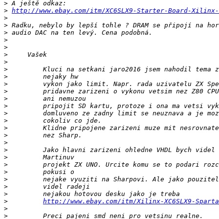
>
>
http://www.ebay.com/itm/XC6SLX9-Starter-Board-Xilinx-
>
>
>
>
>
>
>
>
>
>
>
>
>
>
>
>
>
>
>
>
>
>
>
>
>
>
http://www.ebay.com/itm/Xilinx-XC6SLX9-Sparta
>
>