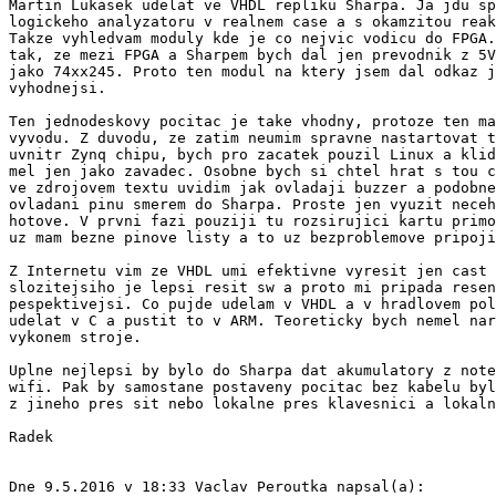
Martin Lukasek udelat ve VHDL repliku Sharpa. Ja jdu sp
logickeho analyzatoru v realnem case a s okamzitou reak
Takze vyhledvam moduly kde je co nejvic vodicu do FPGA.
tak, ze mezi FPGA a Sharpem bych dal jen prevodnik z 5V
jako 74xx245. Proto ten modul na ktery jsem dal odkaz j
vyhodnejsi.

Ten jednodeskovy pocitac je take vhodny, protoze ten ma
vyvodu. Z duvodu, ze zatim neumim spravne nastartovat t
uvnitr Zynq chipu, bych pro zacatek pouzil Linux a klid
mel jen jako zavadec. Osobne bych si chtel hrat s tou c
ve zdrojovem textu uvidim jak ovladaji buzzer a podobne
ovladani pinu smerem do Sharpa. Proste jen vyuzit neceh
hotove. V prvni fazi pouziji tu rozsirujici kartu primo
uz mam bezne pinove listy a to uz bezproblemove pripoji
Z Internetu vim ze VHDL umi efektivne vyresit jen cast 
slozitejsiho je lepsi resit sw a proto mi pripada resen
pespektivejsi. Co pujde udelam v VHDL a v hradlovem pol
udelat v C a pustit to v ARM. Teoreticky bych nemel nar
vykonem stroje.

Uplne nejlepsi by bylo do Sharpa dat akumulatory z note
wifi. Pak by samostane postaveny pocitac bez kabelu byl
z jineho pres sit nebo lokalne pres klavesnici a lokaln
Radek

Dne 9.5.2016 v 18:33 Vaclav Peroutka napsal(a):
