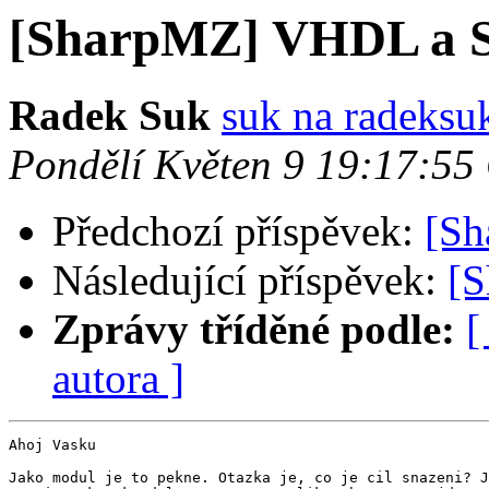
[SharpMZ] VHDL a 
Radek Suk
suk na radeksu
Pondělí Květen 9 19:17:5
Předchozí příspěvek:
[Sh
Následující příspěvek:
[
Zprávy tříděné podle:
[
autora ]
Ahoj Vasku

Jako modul je to pekne. Otazka je, co je cil snazeni? J