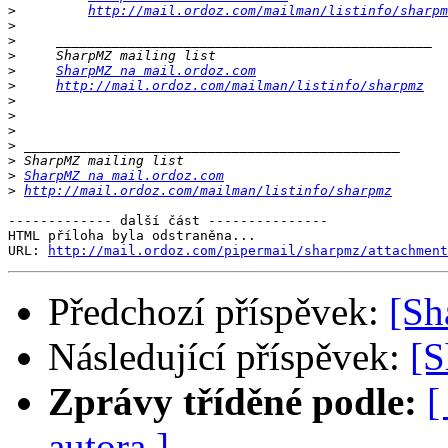
>
http://mail.ordoz.com/mailman/listinfo/sharpm
>
>
>
>
SharpMZ na mail.ordoz.com
>
http://mail.ordoz.com/mailman/listinfo/sharpmz
>
>
>
>
>
>
SharpMZ na mail.ordoz.com
>
http://mail.ordoz.com/mailman/listinfo/sharpmz
------------- další část ---------------

HTML příloha byla odstraněna...

URL: 
http://mail.ordoz.com/pipermail/sharpmz/attachment
Předchozí příspěvek:
[Sh
Následující příspěvek:
[
Zprávy tříděné podle:
[
autora ]