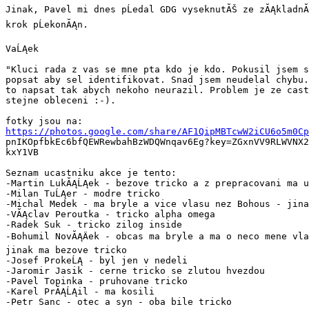
Jinak, Pavel mi dnes pĹedal GDG vyseknutĂŠ ze zĂĄkladnĂ­
krok pĹekonĂĄn.

VaĹĄek

"Kluci rada z vas se mne pta kdo je kdo. Pokusil jsem s
popsat aby sel identifikovat. Snad jsem neudelal chybu.
to napsat tak abych nekoho neurazil. Problem je ze cast
stejne obleceni :-).

https://photos.google.com/share/AF1QipMBTcwW2iCU6o5m0Cp

pnIKOpfbkEc6bfQEWRewbahBzWDQWnqav6Eg?key=ZGxnVV9RLWVNX2
kxY1VB

Seznam ucastniku akce je tento:

-Martin LukĂĄĹĄek - bezove tricko a z prepracovani ma u
-Milan TuĹĄer - modre tricko

-Michal Medek - ma bryle a vice vlasu nez Bohous - jina
-VĂĄclav Peroutka - tricko alpha omega

-Radek Suk - tricko zilog inside

-Bohumil NovĂĄÄek - obcas ma bryle a ma o neco mene vla
jinak ma bezove tricko

-Josef ProkeĹĄ - byl jen v nedeli

-Jaromir Jasik - cerne tricko se zlutou hvezdou

-Pavel Topinka - pruhovane tricko

-Karel PrĂĄĹĄil - ma kosili

-Petr Sanc - otec a syn - oba bile tricko
