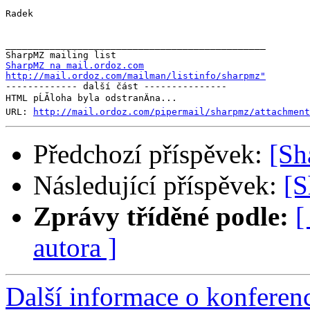
Radek

_______________________________________________

SharpMZ na mail.ordoz.com
http://mail.ordoz.com/mailman/listinfo/sharpmz"

------------- další část ---------------

HTML pĹĂ­loha byla odstranÄna...

URL: 
http://mail.ordoz.com/pipermail/sharpmz/attachment
Předchozí příspěvek:
[Sh
Následující příspěvek:
[S
Zprávy tříděné podle:
[
autora ]
Další informace o konfere