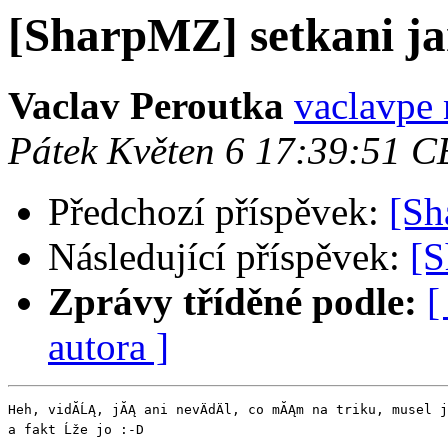
[SharpMZ] setkani j
Vaclav Peroutka
vaclavpe 
Pátek Květen 6 17:39:51 
Předchozí příspěvek:
[Sh
Následující příspěvek:
[S
Zprávy tříděné podle:
[
autora ]
Heh, vidĂ­ĹĄ, jĂĄ ani nevÄdÄl, co mĂĄm na triku, musel j
a fakt Ĺže jo :-D
