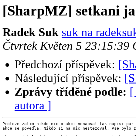
[SharpMZ] setkani j
Radek Suk
suk na radeksu
Čtvrtek Květen 5 23:15:39
Předchozí příspěvek:
[Sh
Následující příspěvek:
[S
Zprávy tříděné podle:
[
autora ]
Protoze zatim nikdo nic o akci nenapsal tak napisi par 
akce se povedla. Nikdo si na nic nestezoval. Vse bylo z