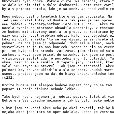
Ubytovani bylo dobre. Pokoje ciste. Na recepci, ktera f
se dalo koupit piti a dalsi drobnosti. Restaurace varil
byla v prizemi hotelu, kde je salonek. Je hned vedle re
Dnes nebudu psat o temetech ktere se tam probirala. Na 
Ted jsem dostal fotky od Uunka a tak jsem je bez uprav 
www.radeksuk.cz/sharp/setkani-jaro-2016/uunek . Akce za
Docela rychle se mistnost obsadila ucastniky. V restaur
ze budeme mit otevreny ucet a to proto, ze restarace by
uzavrena ale nebyl problem udelat kafe nebo objednat pi
kdyz mi obsluha rekla "to se vam divim, ze se chcete sk
pekne", na coz jsem ji odpovedel "bohuzel musime", nech
vysvetlovat ze je to nas konicek. Vecer se slo na vecer
pri tom byla dalsi sranda. Zarizoval jsem klice od salo
zamknul a kdyz jsem prisel do salonku, tak jsem se posl
v mistnosti zeptal zda je posledni a on to potvrdil. Ta
okna, zasnulo se a zamklo. V zapeti jiny ucastnik, kter
volal SOS abych mu otevrel. Tak jsem ho zachranil. Akce
pulnoci kdy se vse uklidilo a slo se spat. Chudak Marti
usnout, protoze jsem mu dal do hlavy brouka ohledne tem
rs232.

Urcite bude muset alespon bodove napsat body co se tam 
popsat 11 hodin diskusi nebude lehke.

Take bych rad a nejenom ja, udelal popisku fotek at vim
Nektere z Vas poradne nezname a tak by bylo hezke nekte
S kym jsem na konci akce nebo po akci hovoril, tak by b
nejaka akce jako tato se opet udelala. Skoda ze vetsina