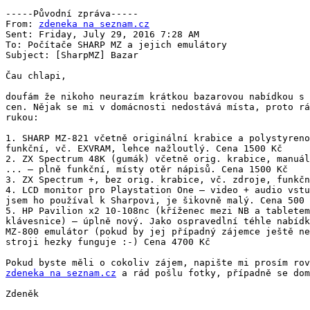
-----Původní zpráva----- 

From: 
zdeneka na seznam.cz
Sent: Friday, July 29, 2016 7:28 AM

To: Počítače SHARP MZ a jejich emulátory

Subject: [SharpMZ] Bazar

Čau chlapi,

doufám že nikoho neurazím krátkou bazarovou nabídkou s 
cen. Nějak se mi v domácnosti nedostává místa, proto rá
rukou:

1. SHARP MZ-821 včetně originální krabice a polystyreno
funkční, vč. EXVRAM, lehce nažloutlý. Cena 1500 Kč

2. ZX Spectrum 48K (gumák) včetně orig. krabice, manuál
... – plně funkční, místy otěr nápisů. Cena 1500 Kč

3. ZX Spectrum +, bez orig. krabice, vč. zdroje, funkčn
4. LCD monitor pro Playstation One – video + audio vstu
jsem ho používal k Sharpovi, je šikovně malý. Cena 500 
5. HP Pavilion x2 10-108nc (kříženec mezi NB a tabletem
klávesnice) – úplně nový. Jako ospravedlní téhle nabídk
MZ-800 emulátor (pokud by jej případný zájemce ještě ne
stroji hezky funguje :-) Cena 4700 Kč

zdeneka na seznam.cz
 a rád pošlu fotky, případně se dom
Zdeněk
