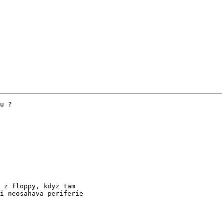
u ?

 z floppy, kdyz tam 

i neosahava periferie
