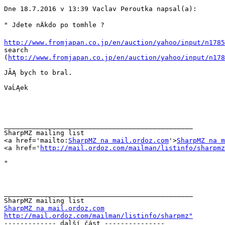
Dne 18.7.2016 v 13:39 Vaclav Peroutka napsal(a):

" Jdete nÄkdo po tomhle ?

http://www.fromjapan.co.jp/en/auction/yahoo/input/n1785

search

(
http://www.fromjapan.co.jp/en/auction/yahoo/input/n178
JĂĄ bych to bral.

VaĹĄek

_______________________________________________

SharpMZ mailing list

<a href='mailto:
SharpMZ na mail.ordoz.com
'>
SharpMZ na m
<a href='
http://mail.ordoz.com/mailman/listinfo/sharpmz
" 

_______________________________________________

SharpMZ na mail.ordoz.com
http://mail.ordoz.com/mailman/listinfo/sharpmz"

------------- další část ---------------
