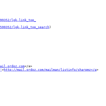
99352/lgk-link_top_
599352/lgk-link_top_search
)

ail.ordoz.com
</a>

'
>
http://mail.ordoz.com/mailman/listinfo/sharpmz</a
>
