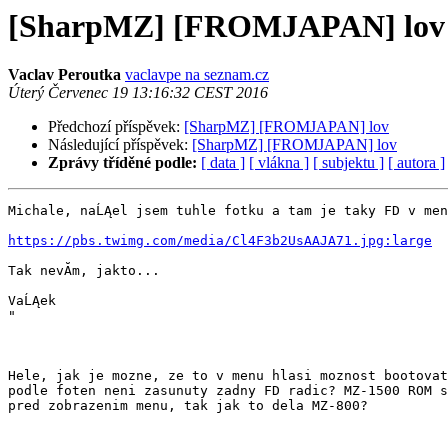
[SharpMZ] [FROMJAPAN] lov
Vaclav Peroutka
vaclavpe na seznam.cz
Úterý Červenec 19 13:16:32 CEST 2016
Předchozí příspěvek:
[SharpMZ] [FROMJAPAN] lov
Následující příspěvek:
[SharpMZ] [FROMJAPAN] lov
Zprávy tříděné podle:
[ data ]
[ vlákna ]
[ subjektu ]
[ autora ]
Michale, naĹĄel jsem tuhle fotku a tam je taky FD v men
https://pbs.twimg.com/media/Cl4F3b2UsAAJA71.jpg:large
Tak nevĂ­m, jakto...

VaĹĄek

"

Hele, jak je mozne, ze to v menu hlasi moznost bootovat
podle foten neni zasunuty zadny FD radic? MZ-1500 ROM s
pred zobrazenim menu, tak jak to dela MZ-800?
