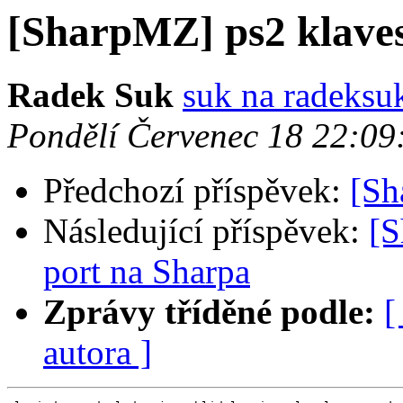
[SharpMZ] ps2 klave
Radek Suk
suk na radeksu
Pondělí Červenec 18 22:0
Předchozí příspěvek:
[S
Následující příspěvek:
[S
port na Sharpa
Zprávy tříděné podle:
[
autora ]