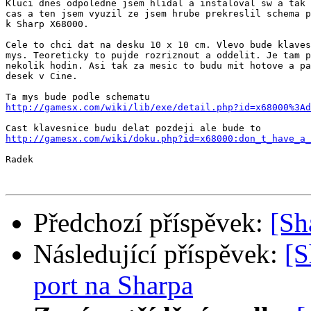
Kluci dnes odpoledne jsem hlidal a instaloval sw a tak 
cas a ten jsem vyuzil ze jsem hrube prekreslil schema p
k Sharp X68000.

Cele to chci dat na desku 10 x 10 cm. Vlevo bude klaves
mys. Teoreticky to pujde rozriznout a oddelit. Je tam p
nekolik hodin. Asi tak za mesic to budu mit hotove a pa
desek v Cine.

http://gamesx.com/wiki/lib/exe/detail.php?id=x68000%3Ad
http://gamesx.com/wiki/doku.php?id=x68000:don_t_have_a_
Radek

Předchozí příspěvek:
[S
Následující příspěvek:
[S
port na Sharpa