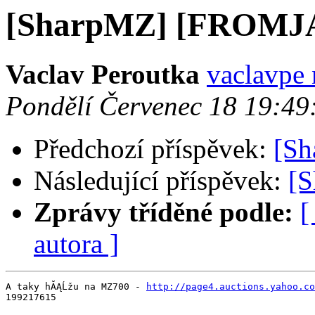
[SharpMZ] [FROMJA
Vaclav Peroutka
vaclavpe 
Pondělí Červenec 18 19:4
Předchozí příspěvek:
[S
Následující příspěvek:
[
Zprávy tříděné podle:
[
autora ]
A taky hĂĄĹžu na MZ700 - 
http://page4.auctions.yahoo.co
199217615
