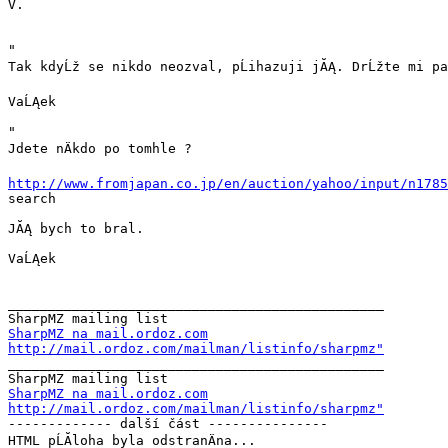
V.

"

Tak kdyĹž se nikdo neozval, pĹihazuji jĂĄ. DrĹžte mi pa
VaĹĄek

"

Jdete nÄkdo po tomhle ?

http://www.fromjapan.co.jp/en/auction/yahoo/input/n1785

search

JĂĄ bych to bral.

VaĹĄek

_______________________________________________

SharpMZ na mail.ordoz.com
http://mail.ordoz.com/mailman/listinfo/sharpmz"

_______________________________________________

SharpMZ na mail.ordoz.com
http://mail.ordoz.com/mailman/listinfo/sharpmz"

------------- další část ---------------

HTML pĹĂ­loha byla odstranÄna...
